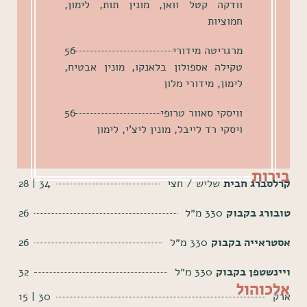
וודקה קטל וואן, מונין תות, לימון,
חמוציות
מרגריטה מידורי
56
טקילה אספולון בלאנקו, מונין אבטיח,
לימון, מידורי מלון
וויסקי סאוור טרופי
56
ויסקי רד לייבל, מונין ליצ'י, לימון
בירות
קרלסברג חבית
שליש / חצי
34 | 28
טובורג בקבוק
330 מ״ל
26
אסטראייה בקבוק
330 מ״ל
26
ויינשטפן בקבוק
330 מ״ל
32
אלכוהול
ארק
30 | 15