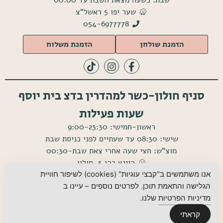
שבת: כשעה מצאת השבת עד 00:00
שער יפו 5 ראשל"צ
054-6977778
הזמנת שולחן
הזמנת משלוח
סניף חולון-כשר למהדרין בדצ בית יוסף
שעות פעילות
ראשון-חמישי: 9:00-23:30
שישי: 08:30 עד שעתיים לפני כניסת שבת
מוצ"ש: חצי שעה אחרי צאת שבת-00:30
היינץ כהן 5, חולון
054-6555355
אנו משתמשים ב"קבצי עוגיות" (cookies) לשיפור חוויית
הגלישה והתאמת תוכן. לפרטים נוספים – עיינו ב
הזמנת שולחן
הזמנת משלוח
מדיניות הפרטיות
שלנו.
קראתי