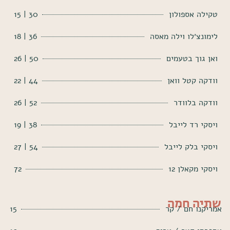
טקילה אספולון
30 | 15
לימונצ׳לו וילה מאסה
36 | 18
ואן גוך בטעמים
50 | 26
וודקה קטל וואן
44 | 22
וודקה בלוודר
52 | 26
ויסקי רד לייבל
38 | 19
ויסקי בלק לייבל
54 | 27
ויסקי מקאלן 12
72
שתיה חמה
אמריקנו חם / קר
15