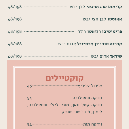
קריאוס ארגנטינאי
לבן יבש
48/198
אאוסטו
לבן חצי יבש
48/198
פרימיטיבו רוזאטו
רוזה
48/198
קברנה סובניון ארטיזנל
אדום יבש
46/188
שיראז
אדום יבש
48/198
קוקטיילים
אפרול שפריץ
45
וודקה פסיפלורה
54
וודקה קטל וואן, מונין ליצ'י ופסיפלורה,
לימון, פיבר טרי טוניק
וודקה תות
54