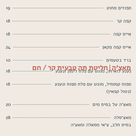
תפוזים סחוט
19
קפה קר
18
אייס קפה
18
אייס קפה פקאן
24
ברד בטעמים
10
מאצ'ה|חליטת תה טבעית קר / חם
נענע לואיזה, מוגש עם פלח לימון ונענע
18
תפוח קמומיל, מוגש עם פלח תפוח ונענע
18
(נטול קפאין)
מאצ׳ה על בסיס מים
20
מאצ׳סלה
28
בסיס חלב, צ׳אי מסאלה ומאצ׳ה