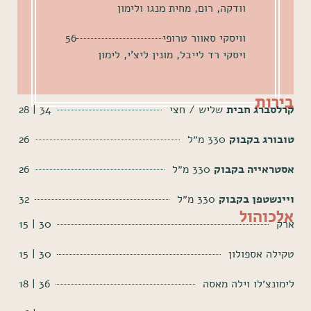
וודקה, רום, מחית מנגו ולימון
וויסקי סאוור טרופי
56
ויסקי רד לייבל, מונין ליצ'י, לימון
בירות
קרלסברג חבית
שליש / חצי
34 | 28
טובורג בקבוק
330 מ״ל
26
אסטראייה בקבוק
330 מ״ל
26
ויינשטפן בקבוק
330 מ״ל
32
אלכוהול
ארק
30 | 15
טקילה אספולון
30 | 15
לימונצ׳לו וילה מאסה
36 | 18