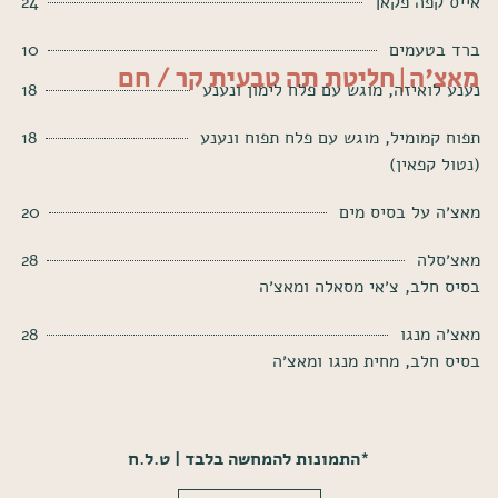
אייס קפה פקאן
24
ברד בטעמים
10
מאצ'ה|חליטת תה טבעית קר / חם
נענע לואיזה, מוגש עם פלח לימון ונענע
18
תפוח קמומיל, מוגש עם פלח תפוח ונענע
18
(נטול קפאין)
מאצ׳ה על בסיס מים
20
מאצ׳סלה
28
בסיס חלב, צ׳אי מסאלה ומאצ׳ה
מאצ׳ה מנגו
28
בסיס חלב, מחית מנגו ומאצ׳ה
*התמונות להמחשה בלבד | ט.ל.ח