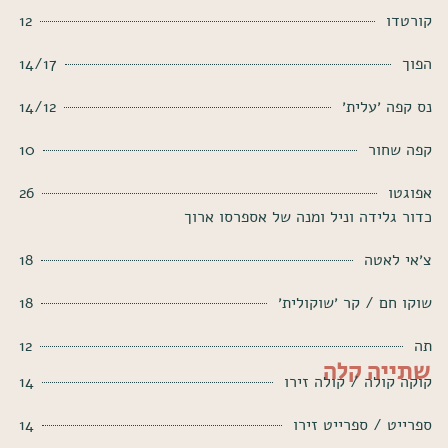
קורטדו
12
הפוך
14/17
נס קפה ׳עלית׳
14/12
קפה שחור
10
אפוגטו
26
כדור גלידה וניל ומנה של אספרסו ארוך
צ׳אי לאטה
18
שוקו חם / קר ׳שוקולית׳
18
תה
12
שתייה קלה
קוקה קולה / קולה זירו
14
ספרייט / ספרייט זירו
14